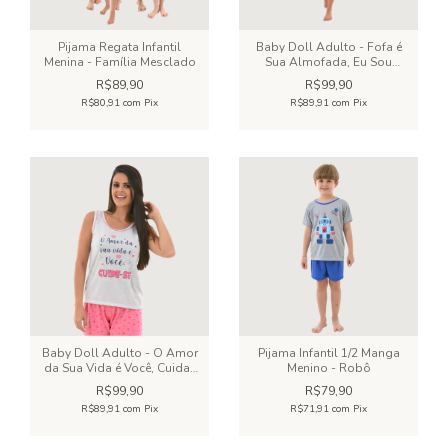
Pijama Regata Infantil
Baby Doll Adulto - Fofa é
Menina - Família Mesclado
Sua Almofada, Eu Sou
Incrível!
R$89,90
R$99,90
R$80,91
com
Pix
R$89,91
com
Pix
Baby Doll Adulto - O Amor
Pijama Infantil 1/2 Manga
da Sua Vida é Você, Cuida-
Menino - Robô
se
R$99,90
R$79,90
R$89,91
com
Pix
R$71,91
com
Pix