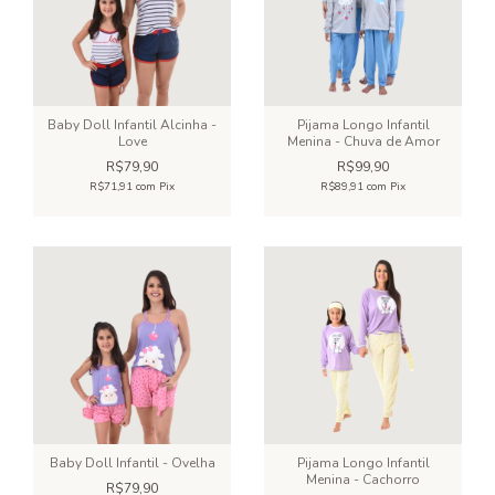
Baby Doll Infantil Alcinha -
Pijama Longo Infantil
Love
Menina - Chuva de Amor
R$79,90
R$99,90
R$71,91
com
Pix
R$89,91
com
Pix
Baby Doll Infantil - Ovelha
Pijama Longo Infantil
Menina - Cachorro
R$79,90