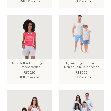
R$107,91
com
Pix
R$71,91
com
Pix
Baby Doll Adulto Regata -
Pijama Regata Infantil
Frase Acordar
Menino - Chuva de Amor
R$99,90
R$89,90
R$89,91
com
Pix
R$80,91
com
Pix