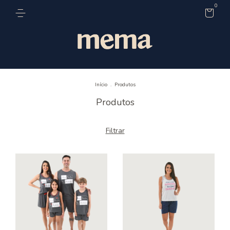
0
Início
.
Produtos
Produtos
Filtrar