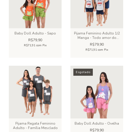
Baby Doll Adulto - Sapo
Pijama Feminino Adulto 1/2
Manga - Todo amor do
R$79,90
mundo
R$79,90
R$71,91
com
Pix
R$71,91
com
Pix
Esgotado
Pijama Regata Feminino
Baby Doll Adulto - Ovelha
Adulto - Família Mesclado
R$79,90