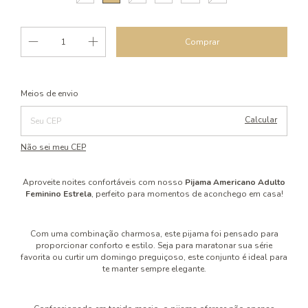
Alterar CEP
Entregas para o CEP:
Meios de envio
Calcular
Não sei meu CEP
Aproveite noites confortáveis com nosso
Pijama Americano Adulto
Feminino Estrela
, perfeito para momentos de aconchego em casa!
Com uma combinação charmosa, este pijama foi pensado para
proporcionar conforto e estilo. Seja para maratonar sua série
favorita ou curtir um domingo preguiçoso, este conjunto é ideal para
te manter sempre elegante.