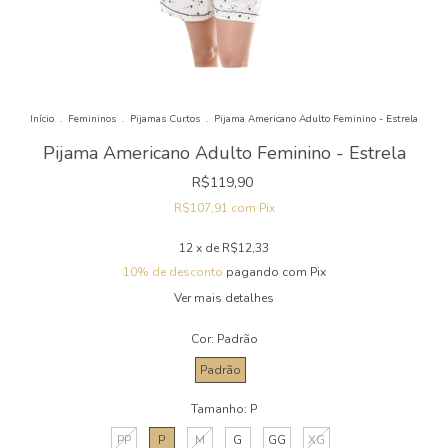
Início
.
Femininos
.
Pijamas Curtos
.
Pijama Americano Adulto Feminino - Estrela
Pijama Americano Adulto Feminino - Estrela
R$119,90
R$107,91
com
Pix
12
x de
R$12,33
10% de desconto
pagando com Pix
Ver mais detalhes
Cor:
Padrão
Padrão
Tamanho:
P
PP
P
M
G
GG
XG