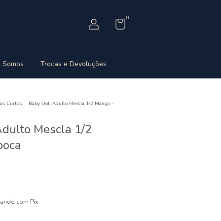
0
 Somos
Trocas e Devoluções
as Curtos
.
Baby Doll Adulto Mescla 1/2 Manga -
Adulto Mescla 1/2
poca
ando com Pix