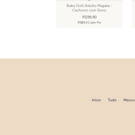
oll Adulto - Flamingo
Baby Doll Adulto Regata -
Cachorro com Sono
R$79,90
R$99,90
R$71,91
com
Pix
R$89,91
com
Pix
Início
Tudo
Mascu