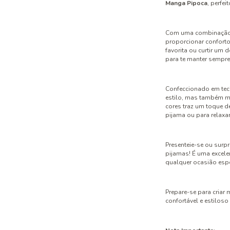
Manga Pipoca
, perfe
Com uma combinação 
proporcionar conforto 
favorita ou curtir um 
para te manter sempre
Confeccionado em tec
estilo, mas também mu
cores traz um toque d
pijama ou para relaxa
Presenteie-se ou surp
pijamas! É uma excele
qualquer ocasião espe
Prepare-se para criar
confortável e estiloso