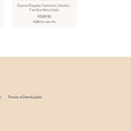
o
Pijama Regata Feminino Adulto -
Baby Doll Adulto Alc
Família Mesclado
Popcorn
R$89,90
R$79,90
R$80,91
com
Pix
R$71,91
com
Pix
s
Trocas e Devoluções