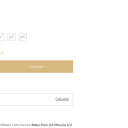
G
GG
XG
a!
Alterar CEP
Calcular
fortáveis com nosso
Baby Doll Ad Mescla 1/2