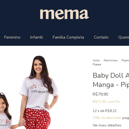
Feminino
Infantil
Família Completa
Contato
Quem
Início
.
Femininos
.
Pijam
Pipoca
Baby Doll 
Manga - Pi
R$79,90
R$71,91
com
Pix
12
x de
R$8,22
10% de desconto
pag
Ver mais detalhes