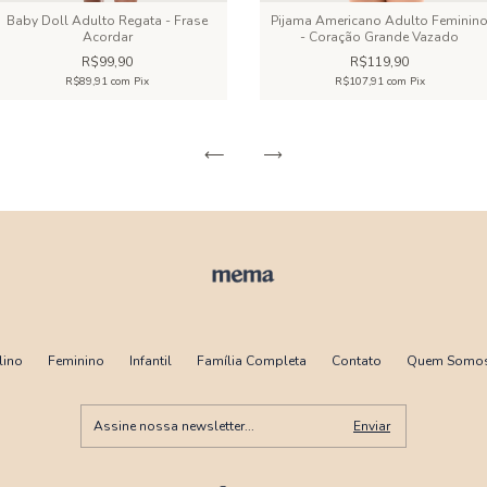
Baby Doll Adulto Regata - Frase
Pijama Americano Adulto Feminin
Acordar
- Coração Grande Vazado
R$99,90
R$119,90
R$89,91
com
Pix
R$107,91
com
Pix
lino
Feminino
Infantil
Família Completa
Contato
Quem Somo