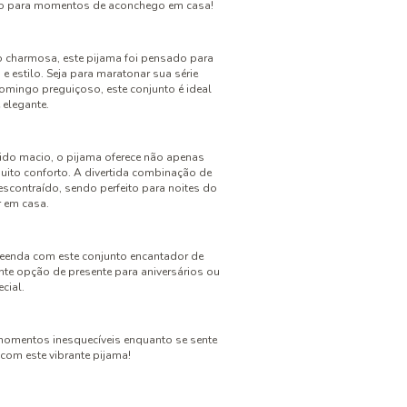
ito para momentos de aconchego em casa!
charmosa, este pijama foi pensado para
e estilo. Seja para maratonar sua série
domingo preguiçoso, este conjunto é ideal
 elegante.
ido macio, o pijama oferece não apenas
ito conforto. A divertida combinação de
escontraído, sendo perfeito para noites do
r em casa.
reenda com este conjunto encantador de
nte opção de presente para aniversários ou
cial.
 momentos inesquecíveis enquanto se sente
 com este vibrante pijama!