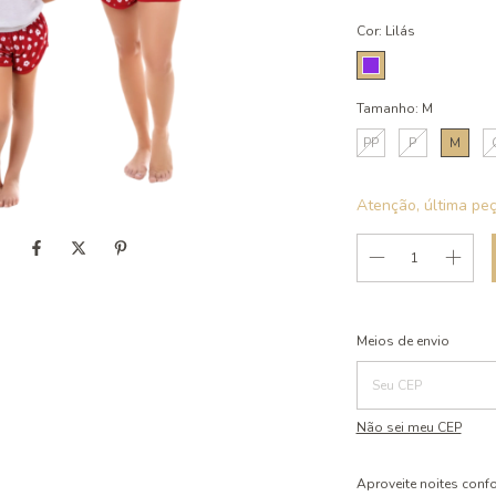
Cor:
Lilás
Tamanho:
M
PP
P
M
Atenção, última peç
Entregas para o CEP:
Meios de envio
Não sei meu CEP
Aproveite noites con